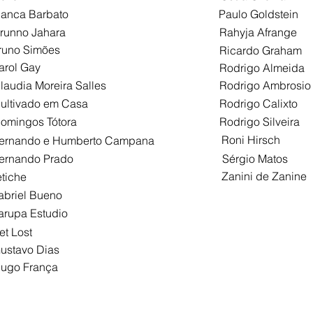
ianca Barbato
Paulo Goldstein
runno Jahara
Rahyja Afrange
runo Simões
Ricardo Graham
arol Gay
Rodrigo Almeida
laudia Moreira Salles
Rodrigo Ambrosio
ultivado em Casa
Rodrigo Calixto
omingos Tótora
Rodrigo Silveira
Roni Hirsch
ernando e Humberto Campana
ernando Prado
Sérgio Matos
Zanini de Zanine
etiche
abriel Bueno
arupa Estudio
et Lost
ustavo Dias
ugo França