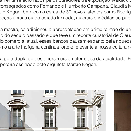
osamente selecionados pelos curadores da exposição Waldick 
es consagrados como Fernando e Humberto Campana, Claudia Mo
io Kogan, bem como cerca de 30 novos talentos como Rodrig
ças únicas ou de edição limitada, autorais e inéditas ao públi
da mostra, se adicionou a apresentação em primeira mão de u
o do século passado e que teve um recorte curatorial de Clau
rio comercial atual, esses bancos causam espanto pela riqueza
a arte indígena continua forte e relevante à nossa cultura n
da pela dupla de designers mais emblemática da atualidade
porária assinado pelo arquiteto Marcio Kogan.