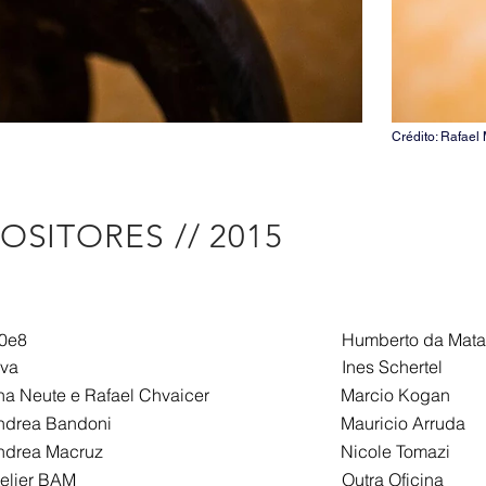
Crédito: Rafael
OSITORES // 2015
0e8
Humberto da Mata
lva
Ines Schertel
na Neute
e Rafael Chvaicer
Marcio Kogan
ndrea Bandoni
Mauricio Arruda
ndrea Macruz
Nicole Tomazi
telier BAM
Outra Oficina