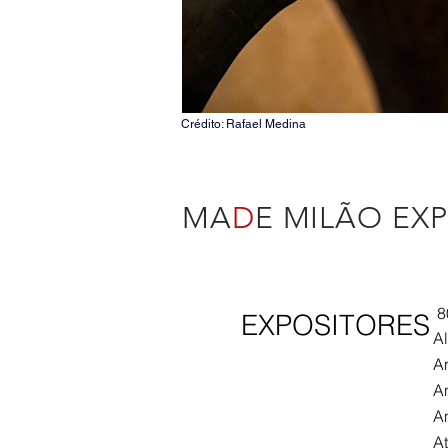
Crédito: Rafael Medina
MA
D
E MILÃO EXP
8
EXPOSITORES
A
A
A
A
A