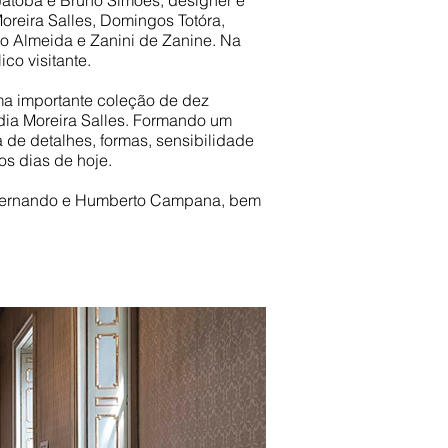
Jatobá e Bruno Simões, designer e
reira Salles, Domingos Totóra,
o Almeida e Zanini de Zanine. Na
co visitante.
ma importante coleção de dez
dia Moreira Salles. Formando um
 de detalhes, formas, sensibilidade
os dias de hoje.
, Fernando e Humberto Campana, bem