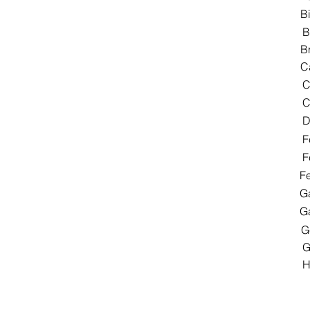
B
B
B
C
C
C
D
F
F
F
G
G
G
G
H